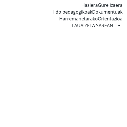
Hasiera
Gure izaera
Ildo pedagogikoak
Dokumentuak
Harremanetarako
Orientazioa
LAUAIZETA SAREAN
2026/03/12
2 min read
Ni ere Berdintasunaren alde
" 