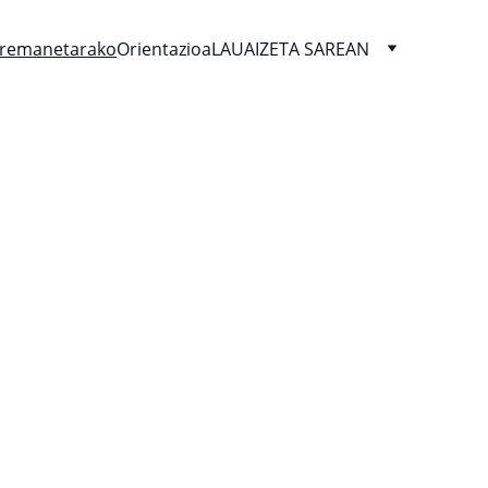
remanetarako
Orientazioa
LAUAIZETA SAREAN