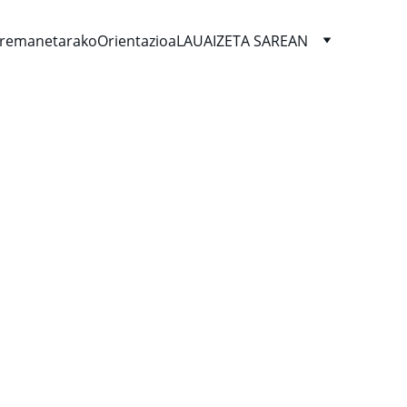
remanetarako
Orientazioa
LAUAIZETA SAREAN