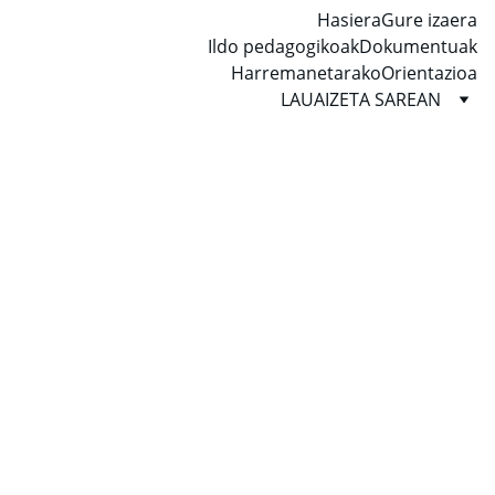
Hasiera
Gure izaera
Ildo pedagogikoak
Dokumentuak
Harremanetarako
Orientazioa
LAUAIZETA SAREAN
2026/03/02
1 min read