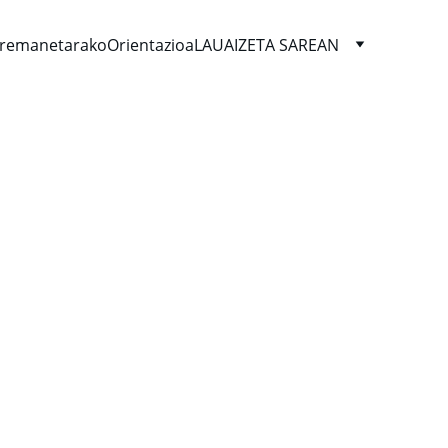
remanetarako
Orientazioa
LAUAIZETA SAREAN
ikasleekin elkartu 