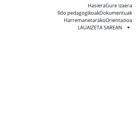
Hasiera
Gure izaera
Ildo pedagogikoak
Dokumentuak
Harremanetarako
Orientazioa
LAUAIZETA SAREAN
2026/06/09
Aurtengo erromeria Ulian egin beharrean, 
beroa zela-eta, gertuago joan gara eta 
Ametzagaña parkean egin dugu. Han ere 
txori-muskerrekin konpartitu ditugu gure 