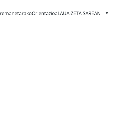
remanetarako
Orientazioa
LAUAIZETA SAREAN
k izan ditugu! Gehienek 