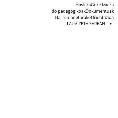
Hasiera
Gure izaera
Ildo pedagogikoak
Dokumentuak
Harremanetarako
Orientazioa
LAUAIZETA SAREAN
2026/04/17
1 min read
Pasa den martxoan 2. mailako gurasoen 